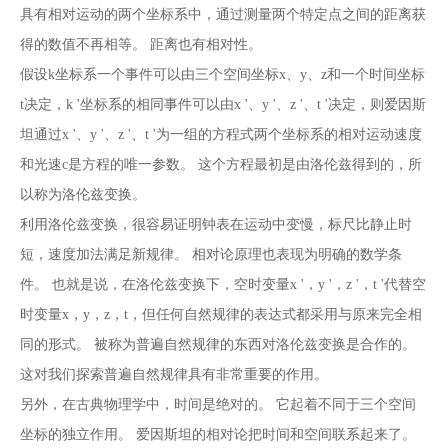
具有相对运动的两个坐标系中，通过测量两个特定点之间的距离获
得的数值不再相等。 距离也有相对性。
假设k坐标系一个事件可以由三个空间坐标x、y、z和一个时间坐标
t决定，k '坐标系的相同事件可以由x '、y '、z '、t '决定，则爱因斯
坦通过x '、y '、z '、t '为一组的方程式两个坐标系的相对运动速度
和光速c是方程的唯一参数。 这个方程最初是由洛伦兹得到的，所
以称为洛伦兹变换。
利用洛伦兹变换，很容易证明钟表在运动中变慢，标尺比静止时
短，速度加法满足新规律。 相对论原理也表现为明确的数学条
件。 也就是说，在洛伦兹变换下，空时变量x '，y '，z '，t '代替空
时变量x，y，z，t，但任何自然规律的表达式都采用与原来完全相
同的形式。 被称为普遍自然规律的东西对洛伦兹变换是合作的。
这对我们探索普遍自然规律具有非常重要的作用。
另外，在古典物理学中，时间是绝对的。 它起着不同于三个空间
坐标的独立作用。 爱因斯坦的相对论把时间和空间联系起来了。