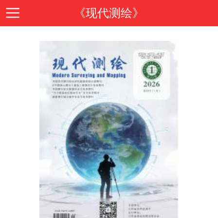
《现代测绘》
首
页
期
刊
期
导
刊
投
读
介
稿
邮
绍
指
箱
在