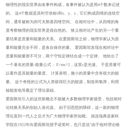
物理性的现实世界由各事件构成，各事件被认为是用4个数来记述
的。 这4个数据是其时空坐标t和x、y、z，它们构成四维的连续空
间，通常被称为闵可夫斯基四维空间。 在相对论中，从四维的角
度考察物理的现实世界是很自然的。 狭义相对论产生的另一个重
要结果是质量和能量的关系。 在爱因斯坦之前，物理学家认为质
量和能量完全不同，是各自保存的量。 爱因斯坦发现在相对论中
质量和能量密不可分，两个守恒定律结合成一个定律。 他给出了
一个著名的质量-能量公式： E=mc^2，这里c是光速。 于是质量可
以看作是其能量的量度。 计算表明，微小的质量中含有很大的能
量。 这个奇怪的公式为人类获得巨大的能源，制造和氢弹，利用
核能发电等奠定了理论基础。
爱因斯坦引入的这些新概念不能被大多数物理学家接受，包括相对
论转换关系的创始人洛伦兹。 由于旧思想的障碍，这一新的物理
理论直到一代人之后才为广大物理学家所知晓。 就连瑞典皇家科
学院在1922年向爱因斯坦授予诺奖时，也只是说“由于他对理论物