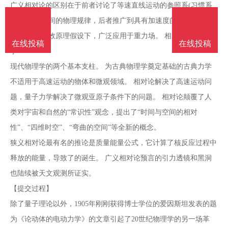
广义相对论的区别在于前者讨论了等速直线运动的参照系(习惯系
统参照系)之间的物理规律，后者推广到具有加速度的参照系(非惯
性系)，在等效原理假设下，广泛应用于重力场。 相对论和量子力
在线投稿
在线投稿
学
现代物理学的两个基本支柱。 为古典物理学奠定基础的古典力学
不适用于高速运动的物体和微观领域。 相对论解决了高速运动问
题，量子力学解决了微观亚原子条件下的问题。 相对论颠覆了人
类对宇宙和自然的“常识性”观念，提出了“时间与空间的相对
性”、“四维时空”、“弯曲的空间”等全新的概念。
狭义相对论最有名的推论是质量能量公式，它计算了核反应过程中
释放的能量，导致了的诞生。 广义相对论预言的引力透镜和黑洞
也陆续被天文观测所证实。
【提交过程】
除了量子理论以外，1905年刚刚获得博士学位的爱因斯坦发表的题
为《论动体的电动力学》的文章引起了20世纪物理学的另一场革